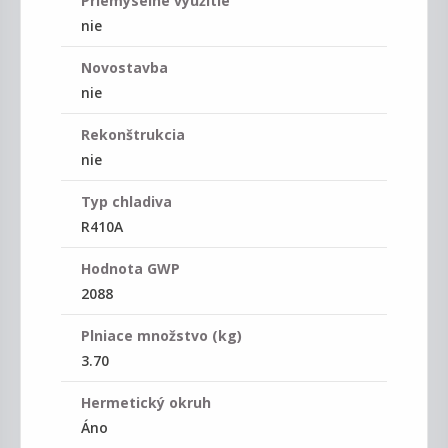
Priemyselné využitie
nie
Novostavba
nie
Rekonštrukcia
nie
Typ chladiva
R410A
Hodnota GWP
2088
Plniace množstvo (kg)
3.70
Hermetický okruh
Áno