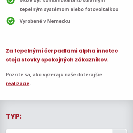
Môže byť kombinovaná so solárnym
tepelným systémom alebo fotovoltaikou
Vyrobené v Nemecku
Za tepelnými čerpadlami alpha innotec
stoja
stovky spokojných zákazníkov.
Pozrite sa, ako vyzerajú naše doterajšie
realizácie
.
TYP: