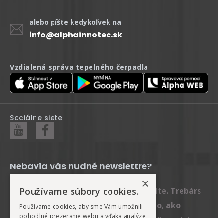
alebo píšte kedykoľvek na
info@alphainnotec.sk
Vzdialená správa tepelného čerpadla
Sociálne siete
Nebavia vás nudné newslettre?
×
Posielame len rady a tipy, ktoré oceníte. Trebárs
Používame súbory cookies.
ako si správne vybrať tepelné čerpadlo, ako
Používame cookies, aby sme Vám umožnili
pohodlné prezeranie webu a vďaka analýze