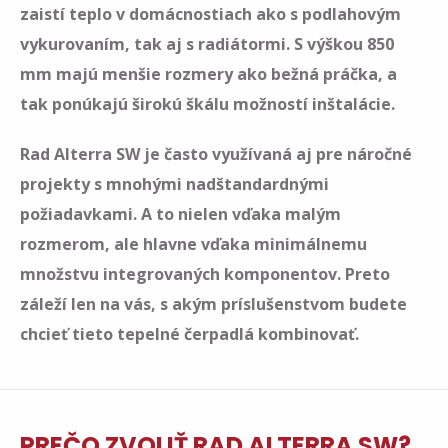
zaistí teplo v domácnostiach ako s podlahovým
vykurovaním, tak aj s radiátormi. S výškou 850
mm majú menšie rozmery ako bežná práčka, a
tak ponúkajú širokú škálu možností inštalácie.
Rad Alterra SW je často využívaná aj pre náročné
projekty s mnohými nadštandardnými
požiadavkami. A to nielen vďaka malým
rozmerom, ale hlavne vďaka minimálnemu
množstvu integrovaných komponentov. Preto
záleží len na vás, s akým príslušenstvom budete
chcieť tieto tepelné čerpadlá kombinovať.
PREČO ZVOLIŤ RAD ALTERRA SW?