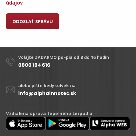
údajov
Volajte ZADARMO po–pia od 8 do 16 hodín
0800 164 616
alebo píšte kedykoľvek na
info@alphainnotec.sk
Vzdialená správa tepelného čerpadla