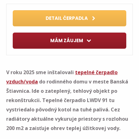
DETAIL ČERPADLA
MÁM ZÁUJEM
V roku 2025 sme inštalovali
tepelné čerpadlo
vzduch/voda
do rodinného domu v meste Banská
Štiavnica. Ide o zateplený, tehlový objekt po
rekonštrukcii. Tepelné čerpadlo LWDV 91 tu
vystriedalo pôvodný kotol na tuhé palivá. Cez
radiátory aktuálne vykuruje priestory s rozlohou
200 m2 a zaisťuje ohrev teplej úžitkovej vody.