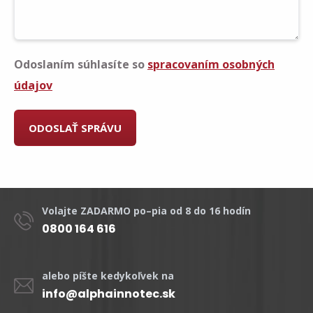
Odoslaním súhlasíte so
spracovaním osobných
údajov
Volajte ZADARMO po–pia od 8 do 16 hodín
0800 164 616
alebo píšte kedykoľvek na
info@alphainnotec.sk