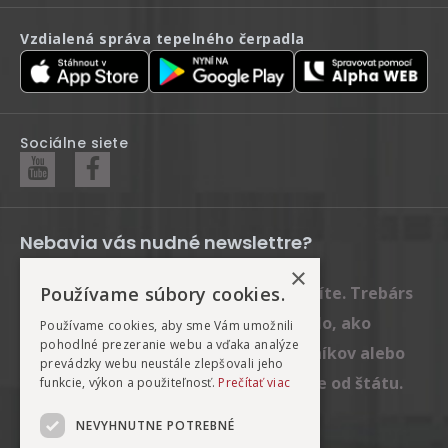
Vzdialená správa tepelného čerpadla
Sociálne siete
Nebavia vás nudné newslettre?
×
Posielame len rady a tipy, ktoré oceníte. Trebárs
Používame súbory cookies.
ako si správne vybrať tepelné čerpadlo, ako
Používame cookies, aby sme Vám umožnili
pohodlné prezeranie webu a vďaka analýze
prebiehajú inštalácie u našich zákazníkov alebo
prevádzky webu neustále zlepšovali jeho
ako na čerpadlo získať zľavu a dotácie od štátu.
funkcie, výkon a použiteľnosť.
Prečítať viac
NEVYHNUTNE POTREBNÉ