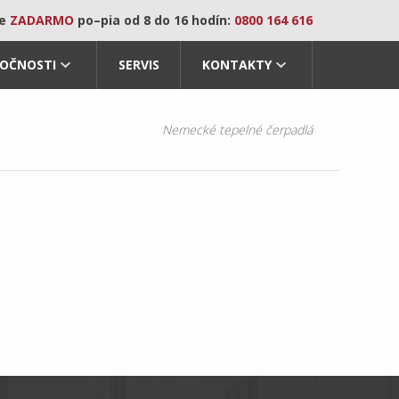
te
ZADARMO
po–pia od 8 do 16 hodín:
0800 164 616
LOČNOSTI
SERVIS
KONTAKTY
Nemecké tepelné čerpadlá