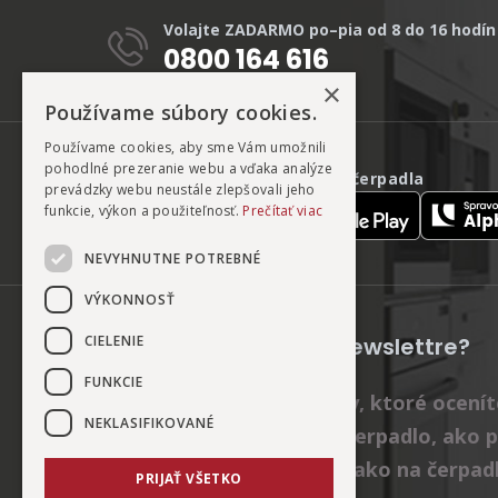
Volajte ZADARMO po–pia od 8 do 16 hodín
0800 164 616
×
Používame súbory cookies.
Používame cookies, aby sme Vám umožnili
pohodlné prezeranie webu a vďaka analýze
Vzdialená správa tepelného čerpadla
prevádzky webu neustále zlepšovali jeho
funkcie, výkon a použiteľnosť.
Prečítať viac
NEVYHNUTNE POTREBNÉ
VÝKONNOSŤ
CIELENIE
Nebavia vás nudné newslettre?
FUNKCIE
Posielame len rady a tipy, ktoré ocenít
NEKLASIFIKOVANÉ
správne vybrať tepelné čerpadlo, ako p
našich zákazníkov alebo ako na čerpadl
PRIJAŤ VŠETKO