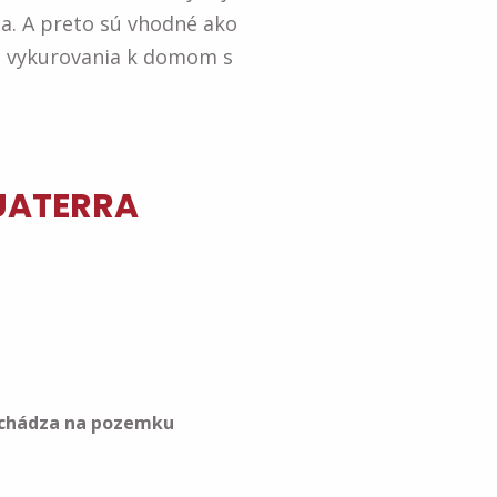
a. A preto sú vhodné ako
ie vykurovania k domom s
UATERRA
nachádza na pozemku