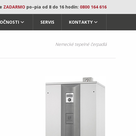
te
ZADARMO
po–pia od 8 do 16 hodín:
0800 164 616
LOČNOSTI
SERVIS
KONTAKTY
Nemecké tepelné čerpadlá