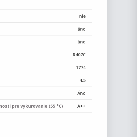
nie
áno
áno
R407C
1774
4.5
Áno
nosti pre vykurovanie (55 °C)
A++