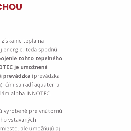
CHOU
 získanie tepla na
oj energie, teda spodnú
pojenie tohto tepelného
NOTEC je umožnená
á prevádzka
(prevádzka
), čím sa radí aquaterra
lám alpha INNOTEC.
ú vyrobené pre vnútornú
oho vstavaných
miesto, ale umožňujú aj