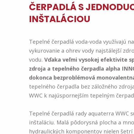
ČERPADLÁ S JEDNODU
INŠTALÁCIOU
Tepelné čerpadlá voda-voda využívajú na
vykurovanie a ohrev vody najstálejší zdr
vodu.
Vďaka veľmi vysokej efektivite s
zdroja a tepelného čerpadla alpha IN
dokonca bezproblémová monovalentn
tepelného čerpadla bez záložného zdroja
WWC k najúspornejším tepelným čerpad
Tepelné čerpadlá rady aquaterra WWC s
inštaláciu. Malá pôdorysná plocha a mn
hydraulických komponentov nielen šetrí 