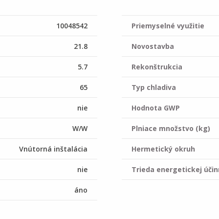
10048542
Priemyselné využitie
21.8
Novostavba
5.7
Rekonštrukcia
65
Typ chladiva
nie
Hodnota GWP
W/W
Plniace množstvo (kg)
Vnútorná inštalácia
Hermetický okruh
nie
Trieda energetickej účin
áno