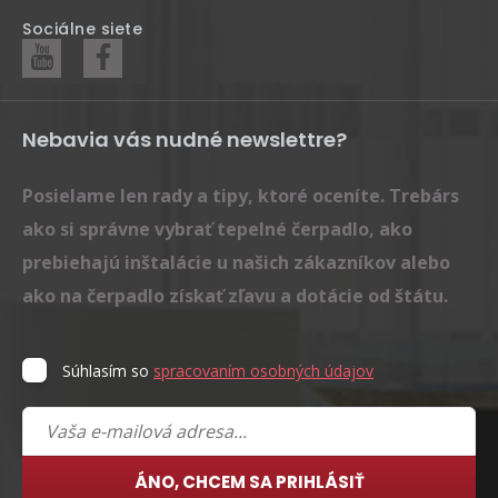
Sociálne siete
Nebavia vás nudné newslettre?
Posielame len rady a tipy, ktoré oceníte. Trebárs
ako si správne vybrať tepelné čerpadlo, ako
prebiehajú inštalácie u našich zákazníkov alebo
ako na čerpadlo získať zľavu a dotácie od štátu.
Súhlasím so
spracovaním osobných údajov
ÁNO, CHCEM SA PRIHLÁSIŤ