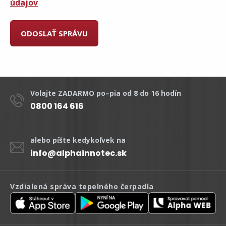
údajov
Volajte ZADARMO po–pia od 8 do 16 hodín
0800 164 616
alebo píšte kedykoľvek na
info@alphainnotec.sk
Vzdialená správa tepelného čerpadla