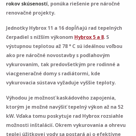
rokov skúseností
, ponúka riešenie pre náročné
renovačné projekty.
Jednotky Hybrox 11 a 16 dopĺňajú rad tepelných
čerpadiel s nižším výkonom
Hybrox 5 a 8
. S
výstupnou teplotou až 78 ° C sú ideálnou voľbou
ako pre náročné novostavby s podlahovým
vykurovaním, tak predovšetkým pre rodinné a
viacgeneračné domy s radiátormi, kde
vykurovacia sústava vyžaduje vyššie teploty.
Výhodou je možnosť kaskádového zapojenia,
ktorým je možné navýšiť tepelný výkon až na 52
kW. Vďaka tomu poskytuje rad Hybrox rozsiahle
možnosti inštalácií. Okrem vykurovania a ohrevu
teplej úžitkovej vody sa postará aj o efektívne