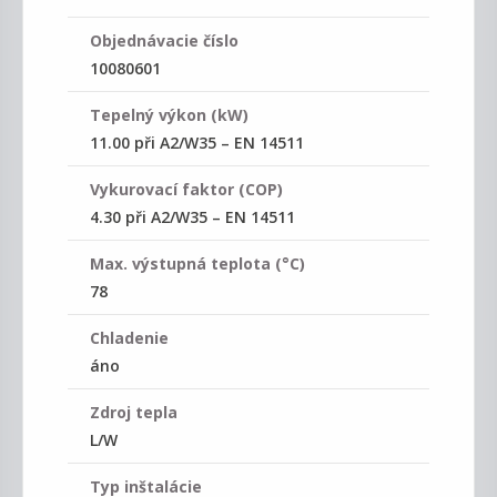
Objednávacie číslo
10080601
Tepelný výkon (kW)
11.00 při A2/W35 – EN 14511
Vykurovací faktor (COP)
4.30 při A2/W35 – EN 14511
Max. výstupná teplota (°C)
78
Chladenie
áno
Zdroj tepla
L/W
Typ inštalácie