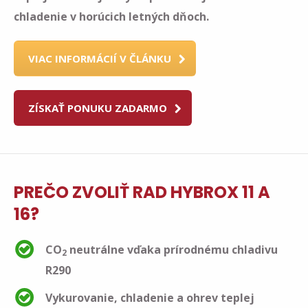
chladenie v horúcich letných dňoch.
VIAC INFORMÁCIÍ V ČLÁNKU
ZÍSKAŤ PONUKU ZADARMO
PREČO ZVOLIŤ RAD HYBROX 11 A
16?
CO
neutrálne vďaka prírodnému chladivu
2
R290
Vykurovanie, chladenie a ohrev teplej